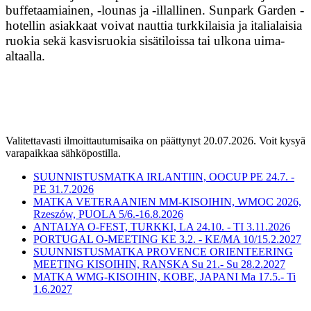
buffetaamiainen, -lounas ja -illallinen. Sunpark Garden -
hotellin asiakkaat voivat nauttia turkkilaisia ja italialaisia ​​
ruokia sekä kasvisruokia sisätiloissa tai ulkona uima-
altaalla.
Valitettavasti ilmoittautumisaika on päättynyt 20.07.2026. Voit kysyä
varapaikkaa sähköpostilla.
SUUNNISTUSMATKA IRLANTIIN, OOCUP PE 24.7. -
PE 31.7.2026
MATKA VETERAANIEN MM-KISOIHIN, WMOC 2026,
Rzeszów, PUOLA 5/6.-16.8.2026
ANTALYA O-FEST, TURKKI, LA 24.10. - TI 3.11.2026
PORTUGAL O-MEETING KE 3.2. - KE/MA 10/15.2.2027
SUUNNISTUSMATKA PROVENCE ORIENTEERING
MEETING KISOIHIN, RANSKA Su 21.- Su 28.2.2027
MATKA WMG-KISOIHIN, KOBE, JAPANI Ma 17.5.- Ti
1.6.2027