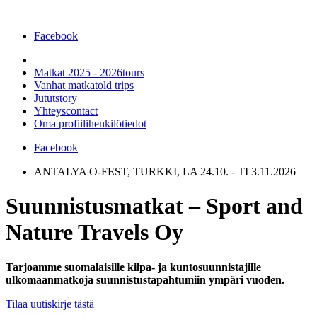
Facebook
Matkat 2025 - 2026
tours
Vanhat matkat
old trips
Jutut
story
Yhteys
contact
Oma profiili
henkilötiedot
Facebook
ANTALYA O-FEST, TURKKI, LA 24.10. - TI 3.11.2026
Suunnistusmatkat – Sport and
Nature Travels Oy
Tarjoamme suomalaisille kilpa- ja kuntosuunnistajille
ulkomaanmatkoja suunnistustapahtumiin ympäri vuoden.
Tilaa uutiskirje tästä