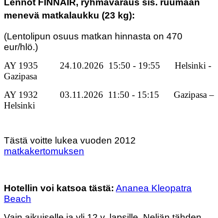
Lennot
FINNAIR, ryhmävaraus
sis. ruumaan
menevä matkalaukku (23 kg):
(Lentolipun osuus matkan hinnasta on 470
eur/hlö.)
AY 1935 24.10.2026 15:50 - 19:55 Helsinki -
Gazipasa
AY 1932 03.11.2026 11:50 - 15:15 Gazipasa –
Helsinki
Tästä voitte lukea vuoden 2012
matkakertomuksen
Hotellin voi katsoa tästä:
Ananea Kleopatra
Beach
Vain aikuiselle ja yli 12 v. lapsille. Neljän tähden