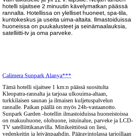
hotelli sijaitsee 2 minuutin kävelymatkan päässä
rannalta. Hotellissa on ylelliset huoneet, spa-tila,
kuntokeskus ja useita uima-altaita. Ilmastoiduissa
huoneissa on puukalusteet ja seinämaalauksia,
satelliitti-tv ja oma parveke.
Calimera Sunpark Alanya***
Tämä hotelli sijaitsee 1 km:n päässä suositulta
Kleopatra-rannalta ja tarjoaa ulkouima-altaan,
turkkilaisen saunan ja ilmaisen kuljetuspalvelun
rannalle. Paikan päällä on myös 24h-vastaanotto.
Sunpark Garden -hotellin ilmastoiduissa huoneistoissa
on makuuhuone, olohuone, istuinalue, parveke ja LCD-
TV satelliittikanavilla. Minikeittiössä on liesi,
vedenkeitin ja leivänpaahdin. Pääravintolassa tarjoillaan